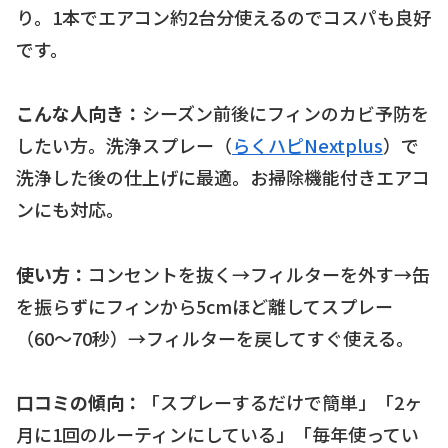
り。1本でエアコン約2台分使えるのでコスパも良好
です。
こんな人向き：
シーズン前後にフィンのカビ予防を
したい方。洗浄スプレー（
らくハピNextplus
）で
洗浄した後の仕上げに最適。お掃除機能付きエアコ
ンにも対応。
使い方：
コンセントを抜く→フィルターを外す→缶
を振らずにフィンから5cmほど離してスプレー
（60〜70秒）→フィルターを戻してすぐ使える。
口コミの傾向：
「スプレーするだけで簡単」「2ヶ
月に1回のルーティンにしている」「毎年使ってい