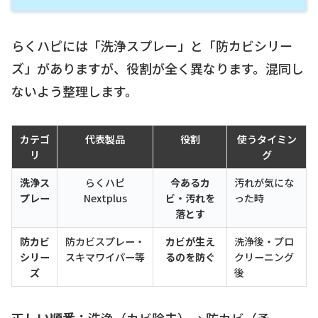
らくハピには「洗浄スプレー」と「防カビシリー
ズ」がありますが、役割が全く異なります。混同し
ないよう整理します。
カテゴ
代表製品
役割
使うタイミン
リ
グ
洗浄ス
らくハピ
今あるカ
汚れが気にな
プレー
Nextplus
ビ・汚れを
った時
落とす
防カビ
防カビスプレー・
カビが生え
洗浄後・プロ
シリー
スキマワイパー等
るのを防ぐ
クリーニング
ズ
後
正しい順番：
洗浄（カビ除去）→ 防カビ（予