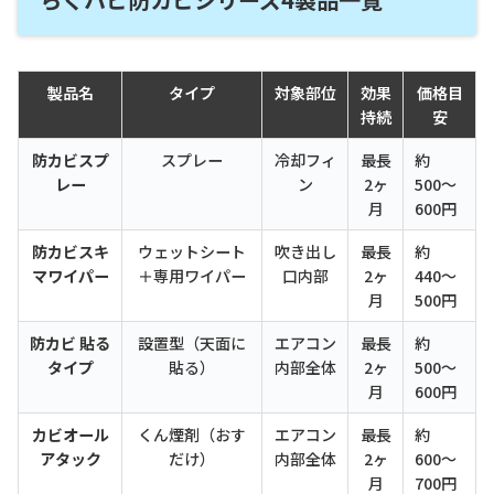
製品名
タイプ
対象部位
効果
価格目
持続
安
防カビスプ
スプレー
冷却フィ
最長
約
レー
ン
2ヶ
500〜
月
600円
防カビスキ
ウェットシート
吹き出し
最長
約
マワイパー
＋専用ワイパー
口内部
2ヶ
440〜
月
500円
防カビ 貼る
設置型（天面に
エアコン
最長
約
タイプ
貼る）
内部全体
2ヶ
500〜
月
600円
カビオール
くん煙剤（おす
エアコン
最長
約
アタック
だけ）
内部全体
2ヶ
600〜
月
700円