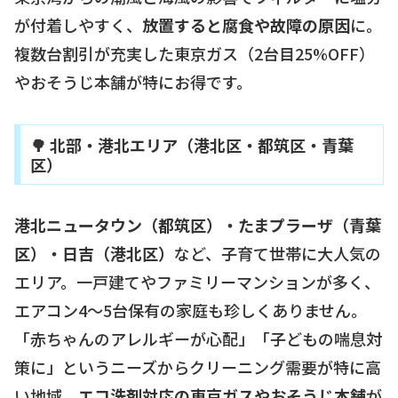
が付着しやすく、
放置すると腐食や故障の原因
に。
複数台割引が充実した東京ガス（2台目25%OFF）
やおそうじ本舗が特にお得です。
🌳 北部・港北エリア（港北区・都筑区・青葉
区）
港北ニュータウン（都筑区）・たまプラーザ（青葉
区）・日吉（港北区）
など、子育て世帯に大人気の
エリア。一戸建てやファミリーマンションが多く、
エアコン4〜5台保有の家庭も珍しくありません。
「赤ちゃんのアレルギーが心配」「子どもの喘息対
策に」というニーズからクリーニング需要が特に高
い地域。
エコ洗剤対応の東京ガスやおそうじ本舗
が