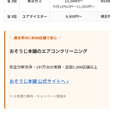
🥈 2位
東京ガス
13,200円〜
WEB即
今月10%OFF→11,880円〜
🥉 3位
ユアマイスター
6,900円〜
横浜市対
＼ 横浜市内に約60店舗で安心 ／
おそうじ本舗のエアコンクリーニング
完全分解洗浄・197万台の実績・全国1,800店舗以上
おそうじ本舗 公式サイトへ »
※ お見積り無料・キャンペーン実施中