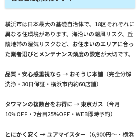
横浜市は日本最大の基礎自治体で、18区それぞれに
異なる住環境があります。海沿いの潮風リスク、丘
陵地帯の湿気リスクなど、
お住まいのエリアに合っ
た業者選びとメンテナンス頻度の設定
が大切です。
品質・安心感重視なら → おそうじ本舗
（完全分解
洗浄・30日保証・横浜市内約60店舗）
タワマンの複数台をお得に → 東京ガス
（今月
10%OFF・2台目25%OFF・WEB即時予約）
とにかく安く → ユアマイスター
（6,900円〜・横浜