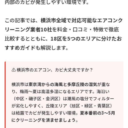
内部のカビが発生しやすい環境です。
この記事では、
横浜市全域で対応可能なエアコンク
リーニング業者10社
を料金・口コミ・特徴で徹底
比較するとともに、
18区を5つのエリアに分けたお
すすめガイド
も解説します。
⚠ 横浜市のエアコン、カビ大丈夫ですか？
横浜市は
東京湾からの海風と多摩丘陵の湿気
が重な
り、梅雨〜夏は高温多湿になるエリアです。海沿い
（中区・磯子区・金沢区）は潮風の塩分でフィルター
が劣化しやすく、丘陵エリア（旭区・緑区・青葉区）
は結露でカビが発生しやすい環境。
夏本番前の3〜5月
にクリーニングを済ませましょう
。