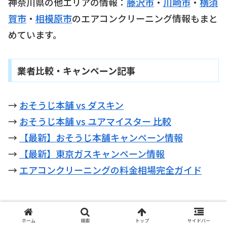
神奈川県の他エリアの情報：
藤沢市
・
川崎市
・
横須
賀市
・
相模原市
のエアコンクリーニング情報もまと
めています。
業者比較・キャンペーン記事
→
おそうじ本舗 vs ダスキン
→
おそうじ本舗 vs ユアマイスター 比較
→
【最新】おそうじ本舗キャンペーン情報
→
【最新】東京ガスキャンペーン情報
→
エアコンクリーニングの料金相場完全ガイド
ホーム
検索
トップ
サイドバー