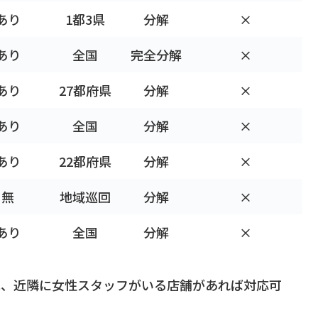
あり
1都3県
分解
×
あり
全国
完全分解
×
あり
27都府県
分解
×
あり
全国
分解
×
あり
22都府県
分解
×
無
地域巡回
分解
×
あり
全国
分解
×
は、近隣に女性スタッフがいる店舗があれば対応可