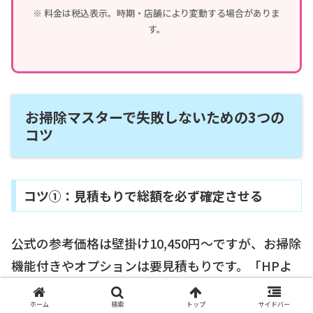
※ 料金は税込表示。時期・店舗により変動する場合がありま
す。
お掃除マスターで失敗しないための3つの
コツ
コツ①：見積もりで総額を必ず確定させる
公式の参考価格は壁掛け10,450円〜ですが、お掃除
機能付きやオプションは要見積もりです。「HPよ
り高くなった」という口コミを避けるため、
作業前
ホーム
検索
トップ
サイドバー
に総額・オプション料金・追加費用の有無を書面や