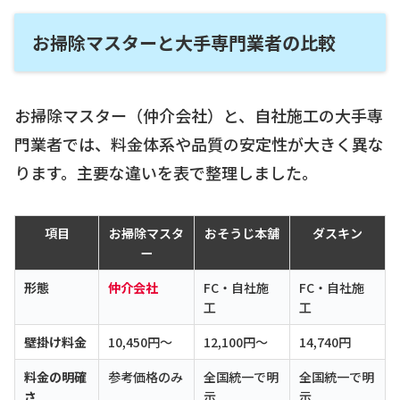
お掃除マスターと大手専門業者の比較
お掃除マスター（仲介会社）と、自社施工の大手専
門業者では、料金体系や品質の安定性が大きく異な
ります。主要な違いを表で整理しました。
項目
お掃除マスタ
おそうじ本舗
ダスキン
ー
形態
仲介会社
FC・自社施
FC・自社施
工
工
壁掛け料金
10,450円〜
12,100円〜
14,740円
料金の明確
参考価格のみ
全国統一で明
全国統一で明
さ
示
示