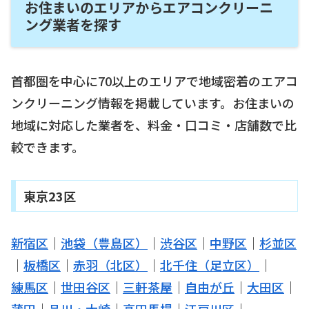
お住まいのエリアからエアコンクリーニ
ング業者を探す
首都圏を中心に70以上のエリアで地域密着のエアコ
ンクリーニング情報を掲載しています。お住まいの
地域に対応した業者を、料金・口コミ・店舗数で比
較できます。
東京23区
新宿区
｜
池袋（豊島区）
｜
渋谷区
｜
中野区
｜
杉並区
｜
板橋区
｜
赤羽（北区）
｜
北千住（足立区）
｜
練馬区
｜
世田谷区
｜
三軒茶屋
｜
自由が丘
｜
大田区
｜
蒲田
｜
品川・大崎
｜
高田馬場
｜
江戸川区
｜