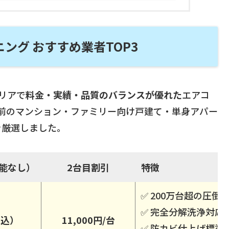
ング おすすめ業者TOP3
リアで
料金・実績・品質のバランスが優れた
エアコ
駅前のマンション・ファミリー向け戸建て・単身アパー
を厳選しました。
能なし）
2台目割引
特徴
✅ 200万台超の圧倒
✅ 完全分解洗浄対応
税込）
11,000円/台
✅ 防カビ仕上げ標準