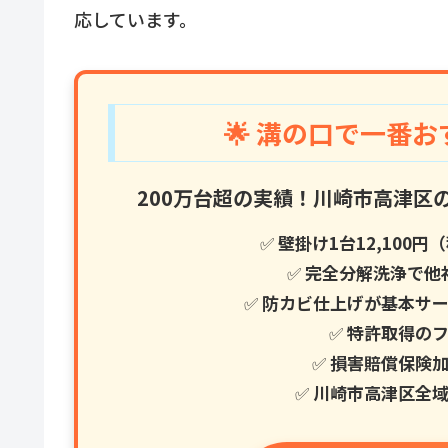
応しています。
🌟 溝の口で一番お
200万台超の実績！川崎市高津区
✅
壁掛け1台12,100円
✅
完全分解洗浄で他
✅
防カビ仕上げが基本サ
✅
特許取得の
✅
損害賠償保険
✅
川崎市高津区全