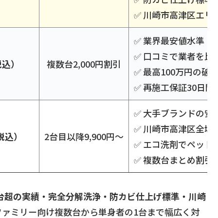
✅ 川崎市高津区エリ
✅ 業界最安値水準
✅ 口コミで業者を比
税込）
複数台2,000円割引
✅ 最高100万円の破
✅ 再施工保証30日間
✅ 大手ブランドの安
✅ 川崎市高津区全域
（税込）
2台目以降9,900円〜
✅ エコ洗剤でペット
✅ 複数台まとめ割引
万台超の実績・完全分解洗浄・防カビ仕上げ標準・川崎
ファミリー向け複数台から単身者の1台まで幅広く対