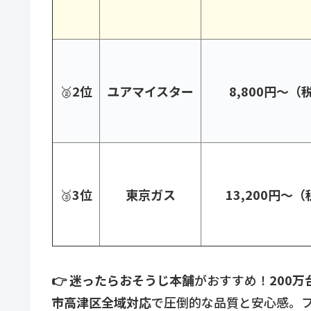
🥈
2位
ユアマイスター
8,800円〜（
🥉
3位
東京ガス
13,200円〜
👉 迷ったらおそうじ本舗
がおすすめ！
200
市高津区全域対応
で圧倒的な品質と安心感。