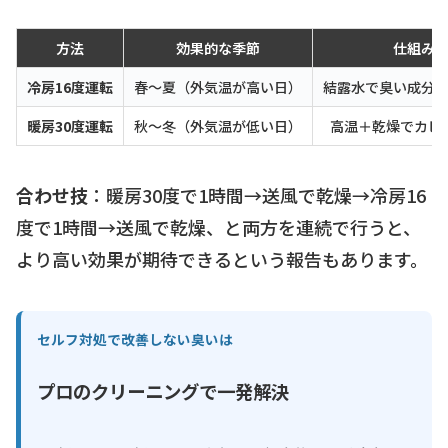
方法
効果的な季節
仕組み
冷房16度運転
春〜夏（外気温が高い日）
結露水で臭い成分
暖房30度運転
秋〜冬（外気温が低い日）
高温＋乾燥でカビ
合わせ技
：暖房30度で1時間→送風で乾燥→冷房16
度で1時間→送風で乾燥、と両方を連続で行うと、
より高い効果が期待できるという報告もあります。
セルフ対処で改善しない臭いは
プロのクリーニングで一発解決