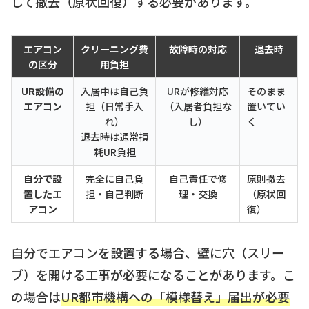
して撤去（原状回復）する必要があります。
エアコン
クリーニング費
故障時の対応
退去時
の区分
用負担
UR設備の
入居中は自己負
URが修繕対応
そのまま
エアコン
担（日常手入
（入居者負担な
置いてい
れ）
し）
く
退去時は通常損
耗UR負担
自分で設
完全に自己負
自己責任で修
原則撤去
置したエ
担・自己判断
理・交換
（原状回
アコン
復）
自分でエアコンを設置する場合、壁に穴（スリー
ブ）を開ける工事が必要になることがあります。こ
の場合は
UR都市機構への「模様替え」届出が必要