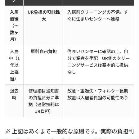
入居
UR負担の可能性
入居前クリーニングの不備。す
直後
大
ぐに住まいセンターへ連絡
（〜
数ヶ
月）
入居
原則自己負担
住まいセンターに確認の上、自
中（1
分で業者を手配。UR側のクリー
年以
ニングサービスは基本的に提供
上経
なし
過）
退去
修理細目通知書
故意・重過失・フィルター長期
時
の負担区分に準
放置は入居者負担の可能性あり
拠（通常損耗は
UR負担）
※ 上記はあくまで一般的な原則です。実際の負担判