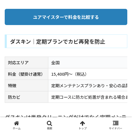
ユアマイスターで料金を比較する
ダスキン｜定期プランでカビ再発を防止
対応エリア
全国
料金（壁掛け通常）
15,400円〜（税込）
特徴
定期メンテナンスプランあり・安心の品質
防カビ
定期コースに防カビ処置が含まれる場合あ
ダスキンは単発クリーニングだけでなく
定期メンテ
ナンスプラン
を提供しており、カビが再発しにくい
ホーム
検索
トップ
サイドバー