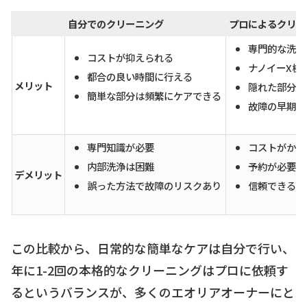
自分でのクリーニング
プロによるクリー
専門的な洗浄
コストが抑えられる
ナノイーX機
都合の良い時間に行える
メリット
隠れた部分ま
簡単な部分は頻繁にケアできる
故障の早期発
専門知識が必要
コストがかか
内部洗浄は困難
予約が必要
デメリット
誤った方法で故障のリスクあり
信頼できる業
この比較から、日常的な簡単なケアは自分で行い、
年に1-2回の本格的なクリーニングはプロに依頼す
るというバランスが、多くのエオリアオーナーにと