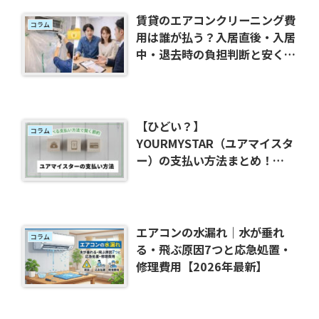
賃貸のエアコンクリーニング費
コラム
用は誰が払う？入居直後・入居
中・退去時の負担判断と安く頼
む方法【2026年最新】
【ひどい？】
コラム
YOURMYSTAR（ユアマイスタ
ー）の支払い方法まとめ！
paypay・d払い・クレジット
カード使える？
エアコンの水漏れ｜水が垂れ
コラム
る・飛ぶ原因7つと応急処置・
修理費用【2026年最新】