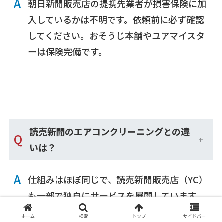
A
朝日新聞販売店の提携先業者が損害保険に加
入しているかは不明です。依頼前に必ず確認
してください。おそうじ本舗やユアマイスタ
ーは保険完備です。
読売新聞のエアコンクリーニングとの違
Q
いは？
A
仕組みはほぼ同じで、読売新聞販売店（YC）
も一部で独自にサービスを展開しています。
どちらも地域限定・品質の統一基準なしとい
ホーム
検索
トップ
サイドバー