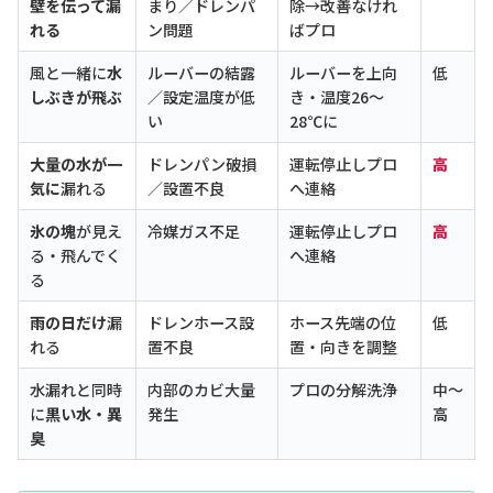
壁を伝って漏
まり／ドレンパ
除→改善なけれ
れる
ン問題
ばプロ
風と一緒に
水
ルーバーの結露
ルーバーを上向
低
しぶきが飛ぶ
／設定温度が低
き・温度26〜
い
28℃に
大量の水が一
ドレンパン破損
運転停止しプロ
高
気に
漏れる
／設置不良
へ連絡
氷の塊
が見え
冷媒ガス不足
運転停止しプロ
高
る・飛んでく
へ連絡
る
雨の日だけ
漏
ドレンホース設
ホース先端の位
低
れる
置不良
置・向きを調整
水漏れと同時
内部のカビ大量
プロの分解洗浄
中〜
に
黒い水・異
発生
高
臭