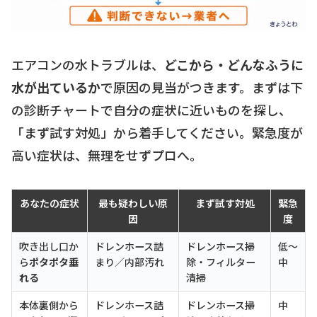
エアコンの水トラブルは、
どこから・どんなふうに
水が出ているか
で原因の見当がつきます。まずは下
の診断チャートで自分の症状に近いものを探し、
「まず試す対処」から着手してください。緊急度が
高い症状は、無理をせずプロへ。
あなたの症状
最も疑わしい原
まず試す対処
緊急
因
度
吹き出し口か
ドレンホース詰
ドレンホース掃
低〜
ら
ポタポタ垂
まり／内部汚れ
除・フィルター
中
れる
清掃
本体裏側から
ドレンホース詰
ドレンホース掃
中