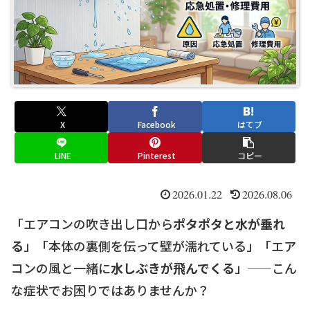
X
Facebook
はてブ
LINE
Pinterest
コピー
2026.01.22
2026.08.06
「エアコンの吹き出し口から
ポタポタと水が垂れ
る
」「本体の裏側を伝って壁が濡れている」「エア
コンの風と一緒に
水しぶきが飛んでくる
」——こん
な症状でお困りではありませんか？