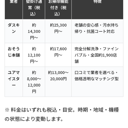
業者
壁掛け通
お掃除機能
特徴
常（税
付き（税
込）
込）
ダスキ
約
約25,300
老舗の安心感・汚水持ち
ン
14,300
円〜
帰り・抗菌コート対応
円〜
おそう
約
約17,600
完全分解洗浄・ファイン
じ本舗
12,100
円〜
バブル・全国約1,900店
円〜
舗
ユアマ
約
約13,000〜
口コミで業者を選べる・
イスタ
8,000〜
20,000円
価格透明なマッチング型
ー
12,000
円
※ 料金はいずれも税込・目安。時期・地域・機種
の状態により変動します。