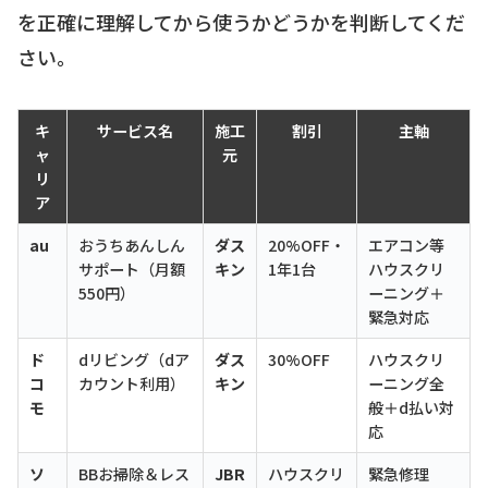
を正確に理解してから使うかどうかを判断してくだ
さい。
キ
サービス名
施工
割引
主軸
ャ
元
リ
ア
au
おうちあんしん
ダス
20%OFF・
エアコン等
サポート（月額
キン
1年1台
ハウスクリ
550円）
ーニング＋
緊急対応
ド
dリビング（dア
ダス
30%OFF
ハウスクリ
コ
カウント利用）
キン
ーニング全
モ
般＋d払い対
応
ソ
BBお掃除＆レス
JBR
ハウスクリ
緊急修理