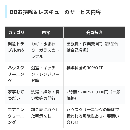
BBお掃除＆レスキューのサービス内容
カテゴリ
内容
会員特典
緊急トラ
カギ・水まわ
出張費・作業費 0円（部品代
ブル対応
り・ガラスのト
は自己負担）
ラブル
ハウスク
浴室・キッチ
標準料金の
30%OFF
リーニン
ン・レンジフー
グ
ド等
家事おて
洗濯・掃除・買
2時間7,700〜11,000円（一般
つだい
い物等の代行
価格）
エアコン
料金表に独立し
ハウスクリーニングの範囲で
クリーニ
た明示なし
扱われる可能性あり。要問い
ング
合わせ