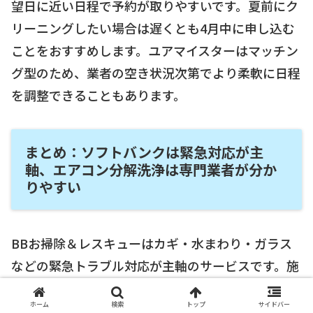
望日に近い日程で予約が取りやすいです。夏前にク
リーニングしたい場合は遅くとも4月中に申し込む
ことをおすすめします。ユアマイスターはマッチン
グ型のため、業者の空き状況次第でより柔軟に日程
を調整できることもあります。
まとめ：ソフトバンクは緊急対応が主
軸、エアコン分解洗浄は専門業者が分か
りやすい
BBお掃除＆レスキューはカギ・水まわり・ガラス
などの緊急トラブル対応が主軸のサービスです。施
工はJBR（ジャパンベストレスキューシステム）が
ホーム
検索
トップ
サイドバー
担当しており、エアコン分解洗浄の専門メニューと